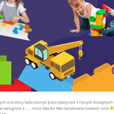
ych uczestnicy będą tworzyć prace plastyczne z różnych dostępnych 
iście winogrona a …… może Myszka Miki nieodzowna maskota żużla