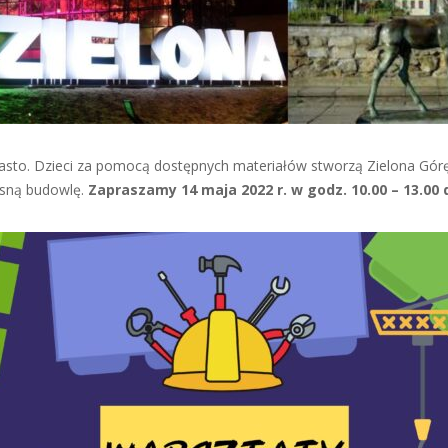
sto. Dzieci za pomocą dostępnych materiałów stworzą Zielona Górę
esną budowlę.
Zapraszamy 14 maja 2022 r. w godz. 10.00 – 13.00 d