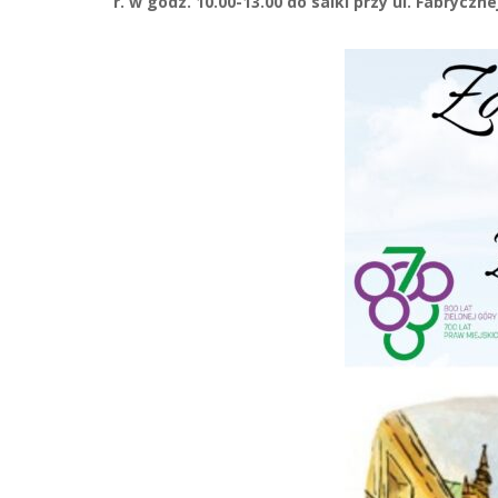
r. w godz. 10.00-13.00 do salki przy ul. Fabrycznej