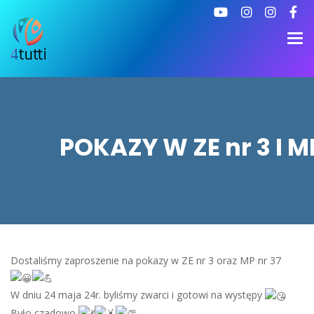
POKAZY W ZE nr 3 I M
Dostaliśmy zaproszenie na pokazy w ZE nr 3 oraz MP nr 37
W dniu 24 maja 24r. byliśmy zwarci i gotowi na występy
Było czadowo