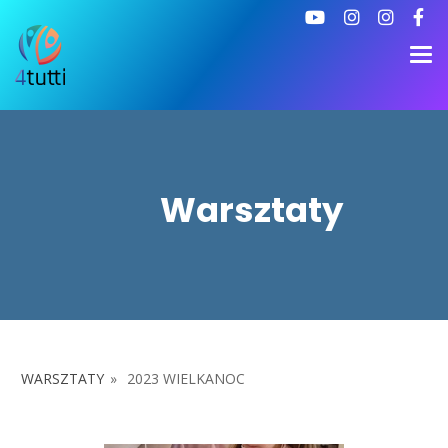
Warsztaty
WARSZTATY
»
2023 WIELKANOC